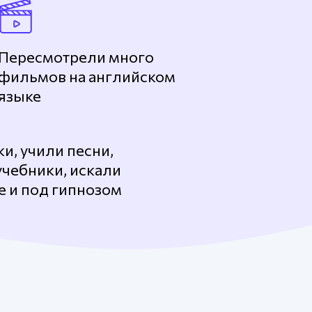
Пересмотрели много
фильмов на английском
языке
и, учили песни,
учебники, искали
е и под гипнозом