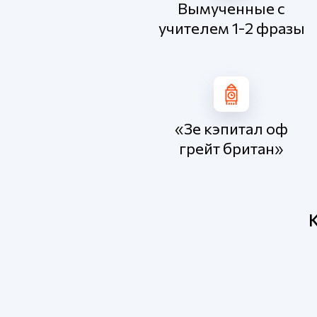
Вымученные с
учителем 1-2 фразы
«Зе кэпитал оф
грейт британ»
К