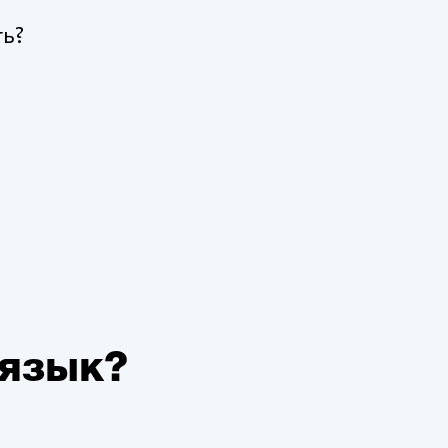
ть?
 язык?