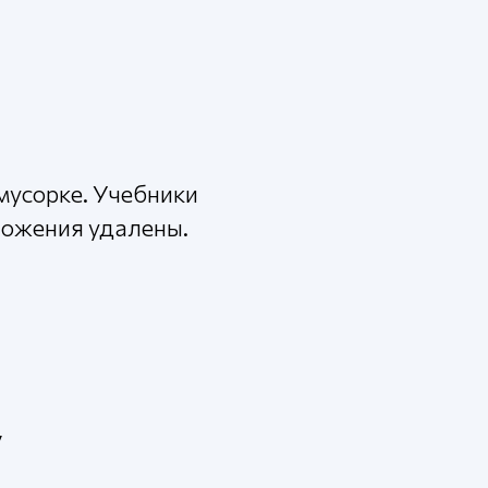
мусорке. Учебники
ложения удалены.
у