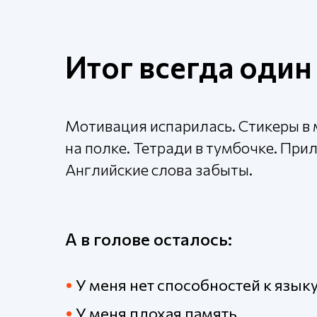
Итог всегда один
Мотивация испарилась. Стикеры в 
на
полке. Тетради в тумбочке. При
Английские слова забыты.
А в голове осталось:
•
У меня нет способностей к язык
•
У меня плохая память