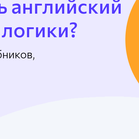
ь английский
 логики?
бников,