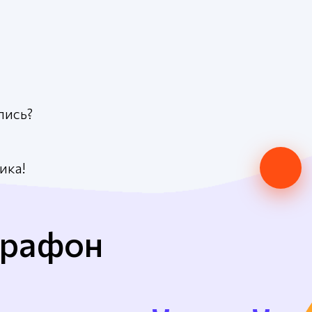
пись?
ика!
арафон