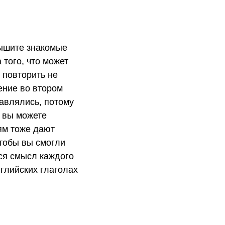
лышите знакомые
 того, что может
 повторить не
нение во втором
авлялись, потому
м вы можете
тям тоже дают
чтобы вы смогли
тся смысл каждого
глийских глаголах