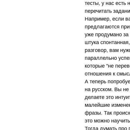
тесты, у нас есть
перечитать задани
Например, если ва
предлагаются прим
уже продумано за 
штука спонтанная,
разговор, вам нуж
параллельно успев
которые "не перев
отношения к смысл
А теперь попробуе
на русском. Вы не
делаете это интуи
малейшие изменени
фразы. Так происх
это можно научит
Тогда думать про 