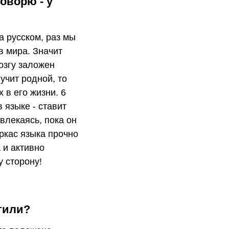
говорю - у
 русском, раз мы
в мира. Значит
озгу заложен
учит родной, то
 в его жизни. 6
 языке - ставит
твлекаясь, пока он
ркас языка прочно
 и активно
у сторону!
етили?