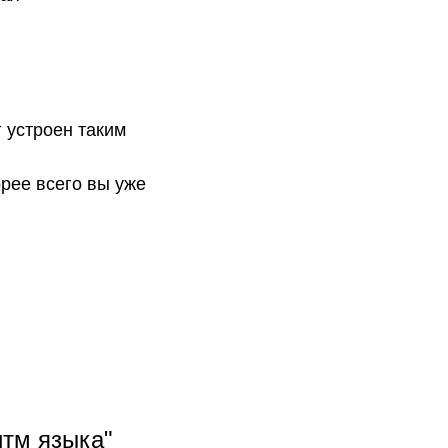
г устроен таким
орее всего вы уже
итм языка"