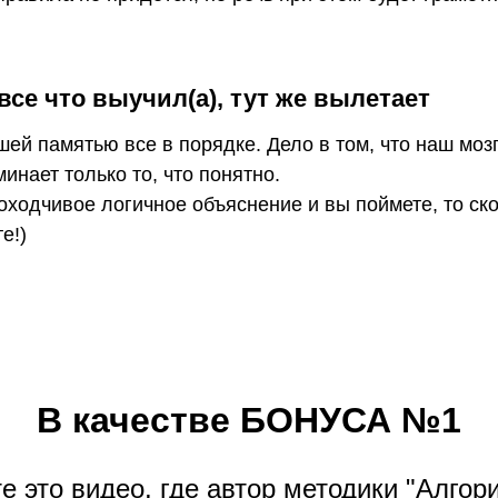
все что выучил(а), тут же вылетает
шей памятью все в порядке. Дело в том, что наш моз
минает только то, что понятно.
оходчивое логичное объяснение и вы поймете, то ск
е!)
В качестве БОНУСА №1
е это видео, где автор методики "Алгор