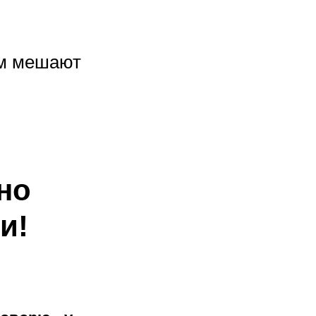
ам мешают
но
и!