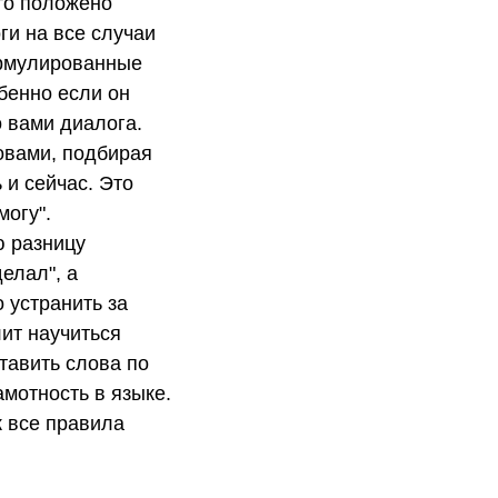
то положено
ги на все случаи
ормулированные
бенно если он
о вами диалога.
ловами, подбирая
ь и сейчас. Это
могу".
ю разницу
елал", а
 устранить за
ит научиться
ставить слова по
амотность в языке.
к все правила