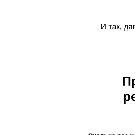
И так, д
П
р