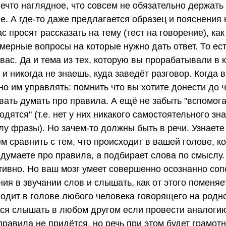
 нечто наглядное, что совсем не обязательно держать
е. А где-то даже предлагается образец и пояснения 
с просят рассказать на тему (тест на говорение), как
ерные вопросы на которые нужно дать ответ. То есть
вас. Да и тема из тех, которую вы прорабатывали в к
 и никогда не знаешь, куда заведёт разговор. Когда 
но им управлять: помнить что вы хотите донести до 
ать думать про правила. А ещё не забыть "вспомога
одятся" (т.е. нет у них никакого самостоятельного з
у фразы). Но зачем-то должны быть в речи. Узнаете
м сравнить с тем, что происходит в вашей голове, к
 думаете про правила, а подбирает слова по смыслу. 
тивно. Но ваш мозг умеет совершенно осознанно соп
я в звучании слов и слышать, как от этого поменяе
одит в голове любого человека говорящего на родно
ься слышать в любом другом если провести аналогию
правила не придётся, но речь при этом будет грамот