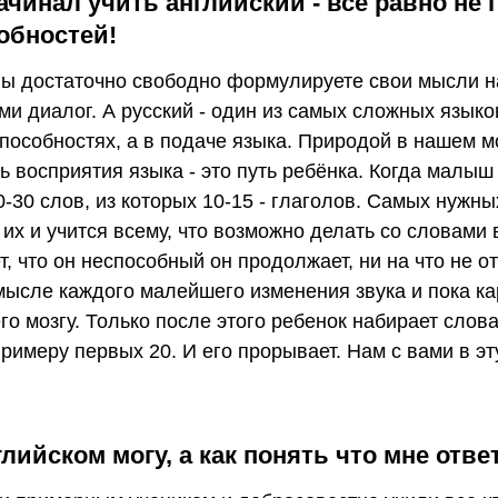
ачинал учить английский - все равно не 
обностей!
вы достаточно свободно формулируете свои мысли на
ми диалог. А русский - один из самых сложных языко
пособностях, а в подаче языка. Природой в нашем м
 восприятия языка - это путь ребёнка. Когда малыш 
0-30 слов, из которых 10-15 - глаголов. Самых нужных
 их и учится всему, что возможно делать со словами в
т, что он неспособный он продолжает, ни на что не о
мысле каждого малейшего изменения звука и пока ка
его мозгу. Только после этого ребенок набирает слова
примеру первых 20. И его прорывает. Нам с вами в эт
глийском могу, а как понять что мне отв