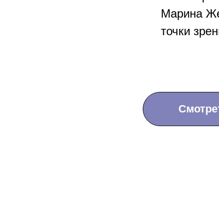
Марина Же
точки зрен
Смотре