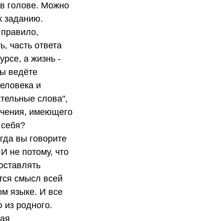
 в голове. Можно
к заданию.
 правило,
, часть ответа
урсе, а жизнь -
вы ведёте
человека и
тельные слова",
начения, имеющего
 себя?
огда вы говорите
И не потому, что
оставлять
тся смысл всей
м языке. И все
 из родного.
ная