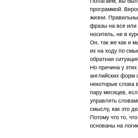
Полагаем, вы был
программой. Веро
жизни. Правильны
фразы на все или 
носитель, не в ку
Он, так же как и 
их на ходу по смыс
обратная ситуация
Но причина у этих
английских форм с
некоторые слова 
пару месяцев, есл
управлять словами
смыслу, как это д
Потому что то, чт
основаны на логик