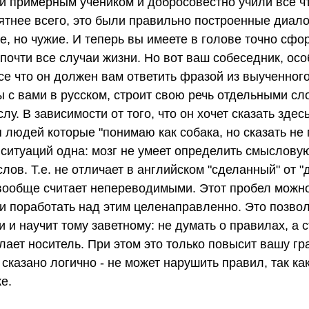
и примерным учеником и добросовестно учили все ч
ятнее всего, это были правильно построенные диало
е, но чужие. И теперь вы имеете в голове точно сф
почти все случаи жизни. Но вот ваш собеседник, осо
рсе что он должен вам ответить фразой из выученног
мы с вами в русском, строит свою речь отдельными с
лу. В зависимости от того, что он хочет сказать здес
 людей которые "понимаю как собака, но сказать не 
 ситуаций одна: мозг не умеет определить смыслову
лов. Т.е. не отличает в английском "сделанный" от "д
вообще считает непереводимыми. Этот пробел можно
и поработать над этим целенаправленно. Это позвол
 и научит тому заветному: не думать о правилах, а 
елает носитель. При этом это только повысит вашу гр
о сказано логично - не может нарушить правил, так ка
е.