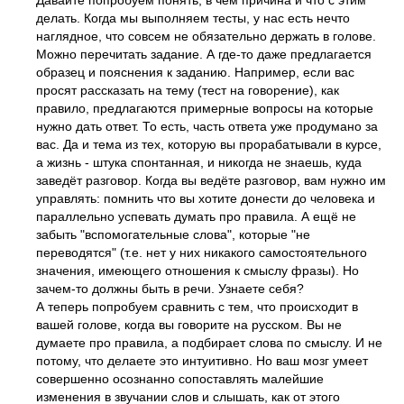
Давайте попробуем понять, в чем причина и что с этим
делать. Когда мы выполняем тесты, у нас есть нечто
наглядное, что совсем не обязательно держать в голове.
Можно перечитать задание. А где-то даже предлагается
образец и пояснения к заданию. Например, если вас
просят рассказать на тему (тест на говорение), как
правило, предлагаются примерные вопросы на которые
нужно дать ответ. То есть, часть ответа уже продумано за
вас. Да и тема из тех, которую вы прорабатывали в курсе,
а жизнь - штука спонтанная, и никогда не знаешь, куда
заведёт разговор. Когда вы ведёте разговор, вам нужно им
управлять: помнить что вы хотите донести до человека и
параллельно успевать думать про правила. А ещё не
забыть "вспомогательные слова", которые "не
переводятся" (т.е. нет у них никакого самостоятельного
значения, имеющего отношения к смыслу фразы). Но
зачем-то должны быть в речи. Узнаете себя?
А теперь попробуем сравнить с тем, что происходит в
вашей голове, когда вы говорите на русском. Вы не
думаете про правила, а подбирает слова по смыслу. И не
потому, что делаете это интуитивно. Но ваш мозг умеет
совершенно осознанно сопоставлять малейшие
изменения в звучании слов и слышать, как от этого